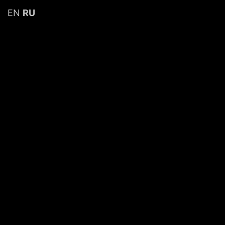
EN
RU
Cart
Your cart is currently empty!
New in store